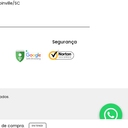
oinville/SC
Segurança
vados.
a de compra.
ENTENDI