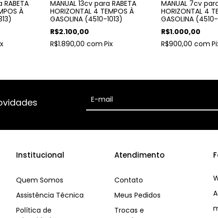
ra RABETA
MANUAL 13cv para RABETA
MANUAL 7cv par
MPOS À
HORIZONTAL 4 TEMPOS À
HORIZONTAL 4 T
313)
GASOLINA (4510-1013)
GASOLINA (4510-
R$2.100,00
R$1.000,00
ix
R$1.890,00
com
Pix
R$900,00
com
Pi
ovidades
Institucional
Atendimento
F
W
Quem Somos
Contato
A
Assistência Técnica
Meus Pedidos
m
Política de
Trocas e