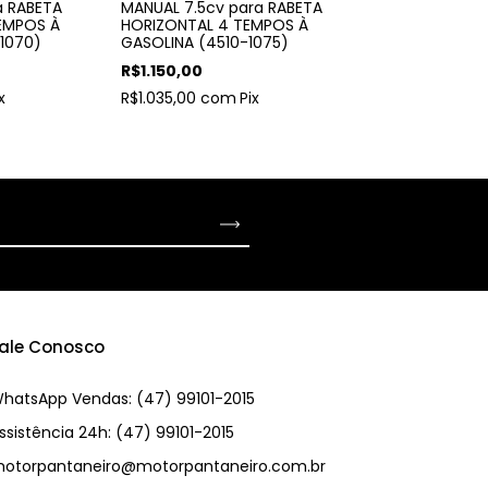
a RABETA
MANUAL 7.5cv para RABETA
EMPOS À
HORIZONTAL 4 TEMPOS À
1070)
GASOLINA (4510-1075)
R$1.150,00
x
R$1.035,00
com
Pix
ale Conosco
hatsApp Vendas: (47) 99101-2015
ssistência 24h: (47) 99101-2015
otorpantaneiro@motorpantaneiro.com.br